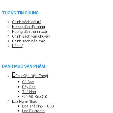
THÔNG TIN CHUNG
Chính sách đổi trả
Hướng dẫn đặt hàng
Hướng dẫn thanh toán
Chính sách vận chuyển
Chính sách bảo mật
Liên hệ
DANH MỤC SẢN PHẨM
Phụ Kiện Điện Thoại
Củ Sạc
Dây Sạc
Thẻ Nhớ
Giá Đỡ, Kẹp Giữ
Loa Nghe Nhạc
Loa Thẻ Nhớ – USB
Loa Bluetooth