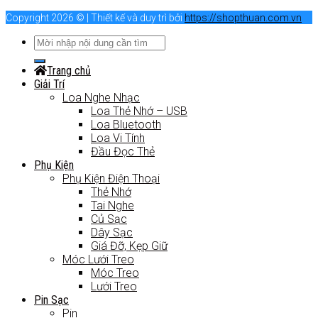
Copyright 2026 © | Thiết kế và duy trì bởi
https://shopthuan.com.vn
Trang chủ
Giải Trí
Loa Nghe Nhạc
Loa Thẻ Nhớ – USB
Loa Bluetooth
Loa Vi Tính
Đầu Đọc Thẻ
Phụ Kiện
Phụ Kiện Điện Thoại
Thẻ Nhớ
Tai Nghe
Củ Sạc
Dây Sạc
Giá Đỡ, Kẹp Giữ
Móc Lưới Treo
Móc Treo
Lưới Treo
Pin Sạc
Pin