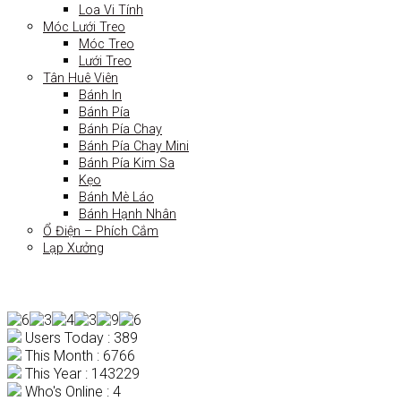
Loa Vi Tính
Móc Lưới Treo
Móc Treo
Lưới Treo
Tân Huê Viên
Bánh In
Bánh Pía
Bánh Pía Chay
Bánh Pía Chay Mini
Bánh Pía Kim Sa
Kẹo
Bánh Mè Láo
Bánh Hạnh Nhân
Ổ Điện – Phích Cắm
Lạp Xưởng
Users Today : 389
This Month : 6766
This Year : 143229
Who's Online : 4