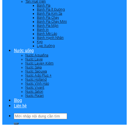
Tân Huê Viên
Bánh Pía
Bánh Pía Ít Đường
Bánh Pía Kim Sa
Bánh Pía Chay
Bánh Pía Chay Mini
Bánh Pía Mặn
Bánh In
Bánh Mè Láo
Bánh Hạnh Nhân
Kẹo
Lạp Xưởng
Nước uống
Nước Aquafina
Nước Lavie
Nước Lavie+ Kiềm
Nước Saka
Nước Sapuwa
Nước Ado Plus +
Nước Holland
Nước Vĩnh Hảo
Nước Vivant
Nước Satori
Nước Pocari
Blog
Liên hệ