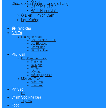
Kẹo
Chưa có sản phẩm trong giỏ hàng.
Bánh Mè Láo
Bánh Hạnh Nhân
Ổ Điện – Phích Cắm
Lạp Xưởng
Trang chủ
Giải Trí
Loa Nghe Nhạc
Loa Thẻ Nhớ – USB
Loa Bluetooth
Loa Vi Tính
Đầu Đọc Thẻ
Phụ Kiện
Phụ Kiện Điện Thoại
Thẻ Nhớ
Tai Nghe
Củ Sạc
Dây Sạc
Giá Đỡ, Kẹp Giữ
Móc Lưới Treo
Móc Treo
Lưới Treo
Pin Sạc
Pin
Chăm Sóc Nhà Cửa
Tẩy Rửa
Food