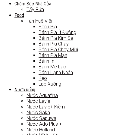
Chăm Sóc Nhà Cửa
Tẩy Rửa
Food
Tân Huê Viên
Bánh Pía
Bánh Pía Ít Đường
Bánh Pía Kim Sa
Bánh Pía Chay
Bánh Pía Chay Mini
Bánh Pía Mặn
Bánh In
Bánh Mè Láo
Bánh Hạnh Nhân
Kẹo
Lạp Xưởng
Nước uống
Nước Aquafina
Nước Lavie
Nước Lavie+ Kiềm
Nước Saka
Nước Sapuwa
Nước Ado Plus +
Nước Holland