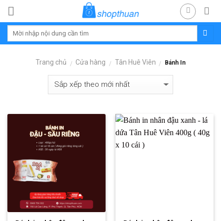
Skip
to
content
Trang chủ
Cửa hàng
Tân Huê Viên
Bánh In
/
/
/