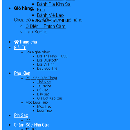
Bánh Pía Kim Sa
Giỏ hàng
Kẹo
Bánh Mè Láo
Chưa có sản phẩm trong giỏ hàng.
Bánh Hạnh Nhân
Ổ Điện – Phích Cắm
Lạp Xưởng
Trang chủ
Giải Trí
Loa Nghe Nhạc
Loa Thẻ Nhớ – USB
Loa Bluetooth
Loa Vi Tính
Đầu Đọc Thẻ
Phụ Kiện
Phụ Kiện Điện Thoại
Thẻ Nhớ
Tai Nghe
Củ Sạc
Dây Sạc
Giá Đỡ, Kẹp Giữ
Móc Lưới Treo
Móc Treo
Lưới Treo
Pin Sạc
Pin
Chăm Sóc Nhà Cửa
Tẩy Rửa