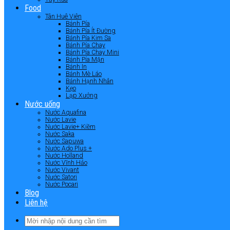
Food
Tân Huê Viên
Bánh Pía
Bánh Pía Ít Đường
Bánh Pía Kim Sa
Bánh Pía Chay
Bánh Pía Chay Mini
Bánh Pía Mặn
Bánh In
Bánh Mè Láo
Bánh Hạnh Nhân
Kẹo
Lạp Xưởng
Nước uống
Nước Aquafina
Nước Lavie
Nước Lavie+ Kiềm
Nước Saka
Nước Sapuwa
Nước Ado Plus +
Nước Holland
Nước Vĩnh Hảo
Nước Vivant
Nước Satori
Nước Pocari
Blog
Liên hệ