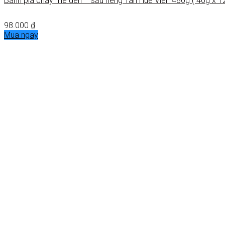
Bánh pía chay mè đen – sầu riêng Tân Huê Viên 480g ( 40g x 12
98.000
₫
Mua ngay