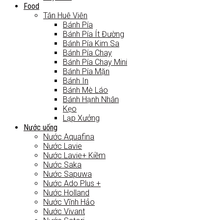
Food
Tân Huê Viên
Bánh Pía
Bánh Pía Ít Đường
Bánh Pía Kim Sa
Bánh Pía Chay
Bánh Pía Chay Mini
Bánh Pía Mặn
Bánh In
Bánh Mè Láo
Bánh Hạnh Nhân
Kẹo
Lạp Xưởng
Nước uống
Nước Aquafina
Nước Lavie
Nước Lavie+ Kiềm
Nước Saka
Nước Sapuwa
Nước Ado Plus +
Nước Holland
Nước Vĩnh Hảo
Nước Vivant