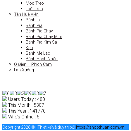
Móc Treo
Lưới Treo
Tân Huê Viên
Bánh In
Bánh Pía
Bánh Pía Chay
Bánh Pía Chay Mini
Bánh Pía Kim Sa
Kẹo
Bánh Mè Láo
Bánh Hạnh Nhân
Ổ Điện – Phích Cắm
Lạp Xưởng
Users Today : 480
This Month : 5307
This Year : 141770
Who's Online : 5
Copyright 2026 © | Thiết kế và duy trì bởi
https://shopthuan.com.vn