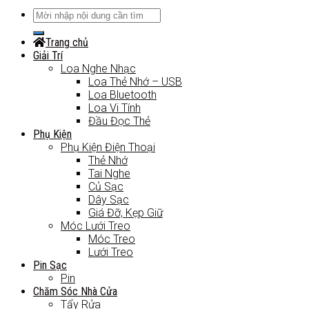
Trang chủ
Giải Trí
Loa Nghe Nhạc
Loa Thẻ Nhớ – USB
Loa Bluetooth
Loa Vi Tính
Đầu Đọc Thẻ
Phụ Kiện
Phụ Kiện Điện Thoại
Thẻ Nhớ
Tai Nghe
Củ Sạc
Dây Sạc
Giá Đỡ, Kẹp Giữ
Móc Lưới Treo
Móc Treo
Lưới Treo
Pin Sạc
Pin
Chăm Sóc Nhà Cửa
Tẩy Rửa