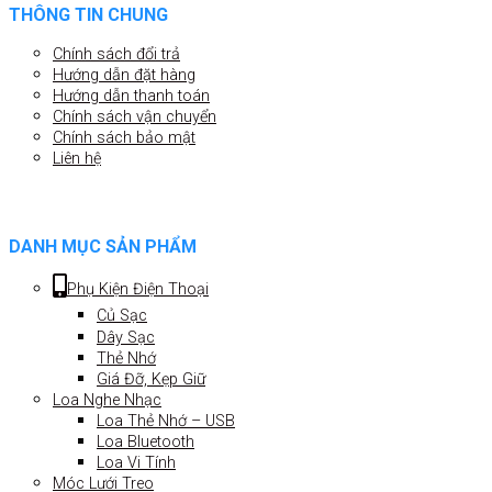
THÔNG TIN CHUNG
Chính sách đổi trả
Hướng dẫn đặt hàng
Hướng dẫn thanh toán
Chính sách vận chuyển
Chính sách bảo mật
Liên hệ
DANH MỤC SẢN PHẨM
Phụ Kiện Điện Thoại
Củ Sạc
Dây Sạc
Thẻ Nhớ
Giá Đỡ, Kẹp Giữ
Loa Nghe Nhạc
Loa Thẻ Nhớ – USB
Loa Bluetooth
Loa Vi Tính
Móc Lưới Treo