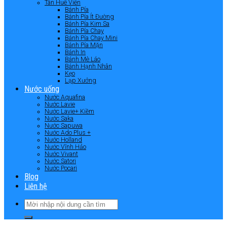
Tân Huê Viên
Bánh Pía
Bánh Pía Ít Đường
Bánh Pía Kim Sa
Bánh Pía Chay
Bánh Pía Chay Mini
Bánh Pía Mặn
Bánh In
Bánh Mè Láo
Bánh Hạnh Nhân
Kẹo
Lạp Xưởng
Nước uống
Nước Aquafina
Nước Lavie
Nước Lavie+ Kiềm
Nước Saka
Nước Sapuwa
Nước Ado Plus +
Nước Holland
Nước Vĩnh Hảo
Nước Vivant
Nước Satori
Nước Pocari
Blog
Liên hệ