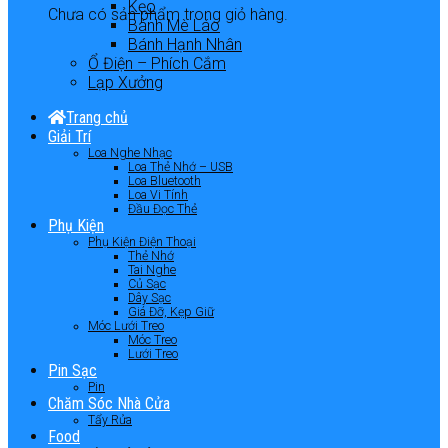
Kẹo
Chưa có sản phẩm trong giỏ hàng.
Bánh Mè Láo
Bánh Hạnh Nhân
Ổ Điện – Phích Cắm
Lạp Xưởng
Trang chủ
Giải Trí
Loa Nghe Nhạc
Loa Thẻ Nhớ – USB
Loa Bluetooth
Loa Vi Tính
Đầu Đọc Thẻ
Phụ Kiện
Phụ Kiện Điện Thoại
Thẻ Nhớ
Tai Nghe
Củ Sạc
Dây Sạc
Giá Đỡ, Kẹp Giữ
Móc Lưới Treo
Móc Treo
Lưới Treo
Pin Sạc
Pin
Chăm Sóc Nhà Cửa
Tẩy Rửa
Food