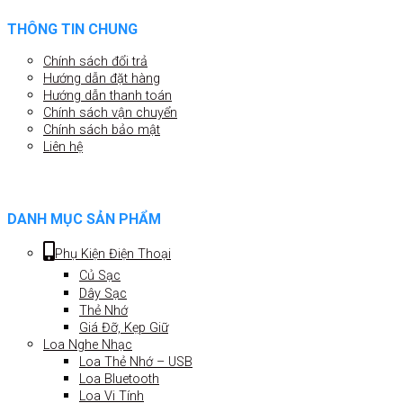
THÔNG TIN CHUNG
Chính sách đổi trả
Hướng dẫn đặt hàng
Hướng dẫn thanh toán
Chính sách vận chuyển
Chính sách bảo mật
Liên hệ
DANH MỤC SẢN PHẨM
Phụ Kiện Điện Thoại
Củ Sạc
Dây Sạc
Thẻ Nhớ
Giá Đỡ, Kẹp Giữ
Loa Nghe Nhạc
Loa Thẻ Nhớ – USB
Loa Bluetooth
Loa Vi Tính