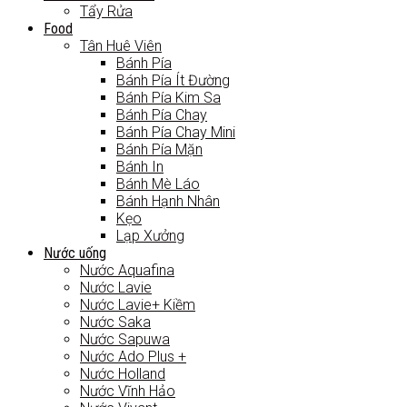
Tẩy Rửa
Food
Tân Huê Viên
Bánh Pía
Bánh Pía Ít Đường
Bánh Pía Kim Sa
Bánh Pía Chay
Bánh Pía Chay Mini
Bánh Pía Mặn
Bánh In
Bánh Mè Láo
Bánh Hạnh Nhân
Kẹo
Lạp Xưởng
Nước uống
Nước Aquafina
Nước Lavie
Nước Lavie+ Kiềm
Nước Saka
Nước Sapuwa
Nước Ado Plus +
Nước Holland
Nước Vĩnh Hảo