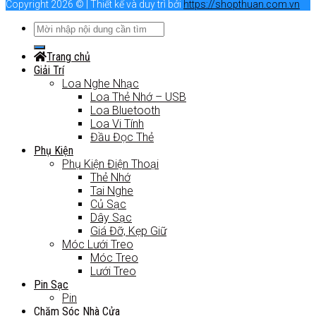
Copyright 2026 © | Thiết kế và duy trì bởi
https://shopthuan.com.vn
Trang chủ
Giải Trí
Loa Nghe Nhạc
Loa Thẻ Nhớ – USB
Loa Bluetooth
Loa Vi Tính
Đầu Đọc Thẻ
Phụ Kiện
Phụ Kiện Điện Thoại
Thẻ Nhớ
Tai Nghe
Củ Sạc
Dây Sạc
Giá Đỡ, Kẹp Giữ
Móc Lưới Treo
Móc Treo
Lưới Treo
Pin Sạc
Pin
Chăm Sóc Nhà Cửa