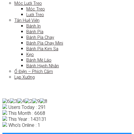
Móc Lưới Treo
Móc Treo
Lưới Treo
Tân Huê Viên
Bánh In
Bánh Pía
Bánh Pía Chay
Bánh Pía Chay Mini
Bánh Pía Kim Sa
Kẹo
Bánh Mè Láo
Bánh Hạnh Nhân
Ổ Điện – Phích Cắm
Lạp Xưởng
Users Today : 291
This Month : 6668
This Year : 143131
Who's Online : 1