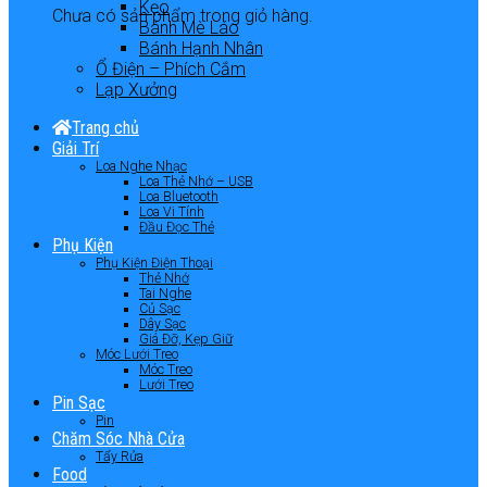
Kẹo
Chưa có sản phẩm trong giỏ hàng.
Bánh Mè Láo
Bánh Hạnh Nhân
Ổ Điện – Phích Cắm
Lạp Xưởng
Trang chủ
Giải Trí
Loa Nghe Nhạc
Loa Thẻ Nhớ – USB
Loa Bluetooth
Loa Vi Tính
Đầu Đọc Thẻ
Phụ Kiện
Phụ Kiện Điện Thoại
Thẻ Nhớ
Tai Nghe
Củ Sạc
Dây Sạc
Giá Đỡ, Kẹp Giữ
Móc Lưới Treo
Móc Treo
Lưới Treo
Pin Sạc
Pin
Chăm Sóc Nhà Cửa
Tẩy Rửa
Food