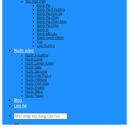
Tân Huê Viên
Bánh Pía
Bánh Pía Ít Đường
Bánh Pía Kim Sa
Bánh Pía Chay
Bánh Pía Chay Mini
Bánh Pía Mặn
Bánh In
Bánh Mè Láo
Bánh Hạnh Nhân
Kẹo
Lạp Xưởng
Nước uống
Nước Aquafina
Nước Lavie
Nước Lavie+ Kiềm
Nước Saka
Nước Sapuwa
Nước Ado Plus +
Nước Holland
Nước Vĩnh Hảo
Nước Vivant
Nước Satori
Nước Pocari
Blog
Liên hệ