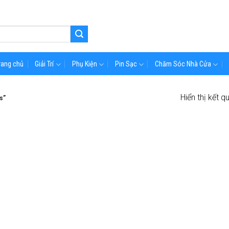
rang chủ
Giải Trí
Phụ Kiện
Pin Sạc
Chăm Sóc Nhà Cửa
Hiển thị kết q
s”