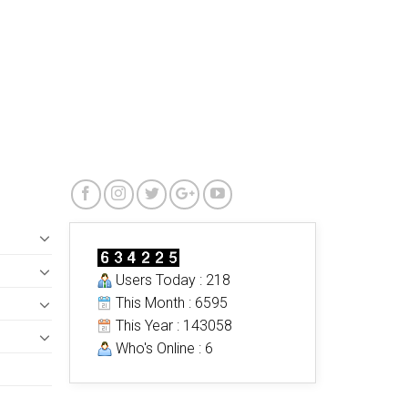
Users Today : 218
This Month : 6595
This Year : 143058
Who's Online : 6