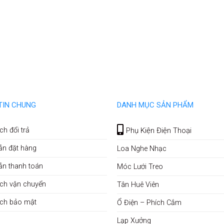
TIN CHUNG
DANH MỤC SẢN PHẨM
ch đổi trả
Phụ Kiện Điện Thoại
ẫn đặt hàng
Loa Nghe Nhạc
ẫn thanh toán
Móc Lưới Treo
ch vận chuyển
Tân Huê Viên
ách bảo mật
Ổ Điện – Phích Cắm
Lạp Xưởng