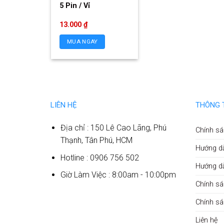
5 Pin / Vỉ
13.000
₫
MUA NGAY
LIÊN HỆ
THÔNG 
Địa chỉ : 150 Lê Cao Lãng, Phú
Chính sá
Thạnh, Tân Phú, HCM
Hướng d
Hotline : 0906 756 502
Hướng d
Giờ Làm Việc : 8:00am - 10:00pm
Chính sá
Chính s
Liên hệ