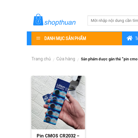
Skip
to
content
DANH MỤC SẢN PHẨM
T
Trang chủ
Cửa hàng
Sản phẩm được gắn thẻ “pin cmo
/
/
Pin CMOS CR2032 –