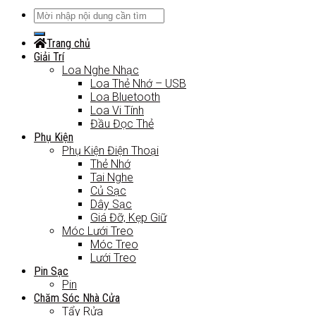
Trang chủ
Giải Trí
Loa Nghe Nhạc
Loa Thẻ Nhớ – USB
Loa Bluetooth
Loa Vi Tính
Đầu Đọc Thẻ
Phụ Kiện
Phụ Kiện Điện Thoại
Thẻ Nhớ
Tai Nghe
Củ Sạc
Dây Sạc
Giá Đỡ, Kẹp Giữ
Móc Lưới Treo
Móc Treo
Lưới Treo
Pin Sạc
Pin
Chăm Sóc Nhà Cửa
Tẩy Rửa