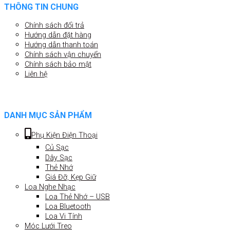
THÔNG TIN CHUNG
Chính sách đổi trả
Hướng dẫn đặt hàng
Hướng dẫn thanh toán
Chính sách vận chuyển
Chính sách bảo mật
Liên hệ
DANH MỤC SẢN PHẨM
Phụ Kiện Điện Thoại
Củ Sạc
Dây Sạc
Thẻ Nhớ
Giá Đỡ, Kẹp Giữ
Loa Nghe Nhạc
Loa Thẻ Nhớ – USB
Loa Bluetooth
Loa Vi Tính
Móc Lưới Treo