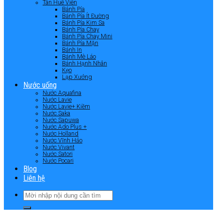
Tân Huê Viên
Bánh Pía
Bánh Pía Ít Đường
Bánh Pía Kim Sa
Bánh Pía Chay
Bánh Pía Chay Mini
Bánh Pía Mặn
Bánh In
Bánh Mè Láo
Bánh Hạnh Nhân
Kẹo
Lạp Xưởng
Nước uống
Nước Aquafina
Nước Lavie
Nước Lavie+ Kiềm
Nước Saka
Nước Sapuwa
Nước Ado Plus +
Nước Holland
Nước Vĩnh Hảo
Nước Vivant
Nước Satori
Nước Pocari
Blog
Liên hệ