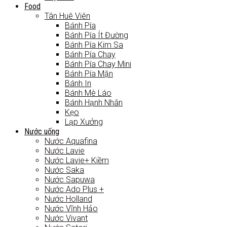
Food
Tân Huê Viên
Bánh Pía
Bánh Pía Ít Đường
Bánh Pía Kim Sa
Bánh Pía Chay
Bánh Pía Chay Mini
Bánh Pía Mặn
Bánh In
Bánh Mè Láo
Bánh Hạnh Nhân
Kẹo
Lạp Xưởng
Nước uống
Nước Aquafina
Nước Lavie
Nước Lavie+ Kiềm
Nước Saka
Nước Sapuwa
Nước Ado Plus +
Nước Holland
Nước Vĩnh Hảo
Nước Vivant