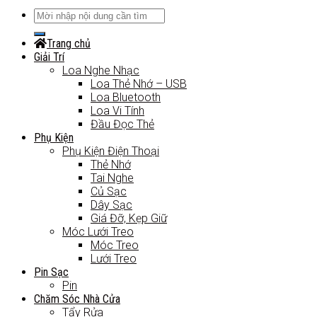
Trang chủ
Giải Trí
Loa Nghe Nhạc
Loa Thẻ Nhớ – USB
Loa Bluetooth
Loa Vi Tính
Đầu Đọc Thẻ
Phụ Kiện
Phụ Kiện Điện Thoại
Thẻ Nhớ
Tai Nghe
Củ Sạc
Dây Sạc
Giá Đỡ, Kẹp Giữ
Móc Lưới Treo
Móc Treo
Lưới Treo
Pin Sạc
Pin
Chăm Sóc Nhà Cửa
Tẩy Rửa