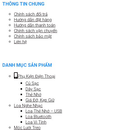
THÔNG TIN CHUNG
Chính sách đổi trả
Hướng dẫn đặt hàng
Hướng dẫn thanh toán
Chính sách vận chuyển
Chính sách bảo mật
Liên hệ
DANH MỤC SẢN PHẨM
Phụ Kiện Điện Thoại
Củ Sạc
Dây Sạc
Thẻ Nhớ
Giá Đỡ, Kẹp Giữ
Loa Nghe Nhạc
Loa Thẻ Nhớ – USB
Loa Bluetooth
Loa Vi Tính
Móc Lưới Treo