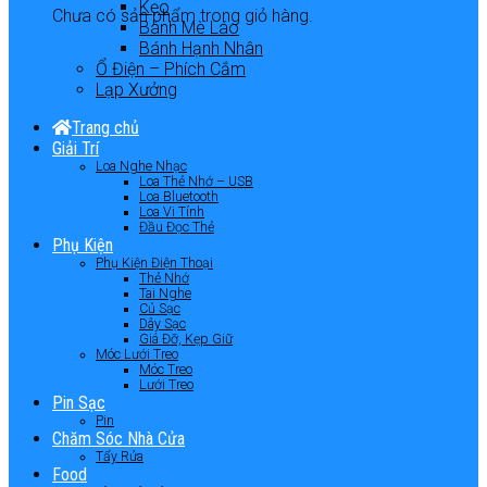
Kẹo
Chưa có sản phẩm trong giỏ hàng.
Bánh Mè Láo
Bánh Hạnh Nhân
Ổ Điện – Phích Cắm
Lạp Xưởng
Trang chủ
Giải Trí
Loa Nghe Nhạc
Loa Thẻ Nhớ – USB
Loa Bluetooth
Loa Vi Tính
Đầu Đọc Thẻ
Phụ Kiện
Phụ Kiện Điện Thoại
Thẻ Nhớ
Tai Nghe
Củ Sạc
Dây Sạc
Giá Đỡ, Kẹp Giữ
Móc Lưới Treo
Móc Treo
Lưới Treo
Pin Sạc
Pin
Chăm Sóc Nhà Cửa
Tẩy Rửa
Food