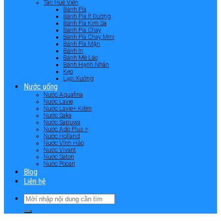
Tân Huê Viên
Bánh Pía
Bánh Pía Ít Đường
Bánh Pía Kim Sa
Bánh Pía Chay
Bánh Pía Chay Mini
Bánh Pía Mặn
Bánh In
Bánh Mè Láo
Bánh Hạnh Nhân
Kẹo
Lạp Xưởng
Nước uống
Nước Aquafina
Nước Lavie
Nước Lavie+ Kiềm
Nước Saka
Nước Sapuwa
Nước Ado Plus +
Nước Holland
Nước Vĩnh Hảo
Nước Vivant
Nước Satori
Nước Pocari
Blog
Liên hệ