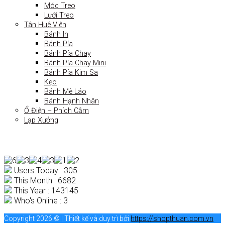
Móc Treo
Lưới Treo
Tân Huê Viên
Bánh In
Bánh Pía
Bánh Pía Chay
Bánh Pía Chay Mini
Bánh Pía Kim Sa
Kẹo
Bánh Mè Láo
Bánh Hạnh Nhân
Ổ Điện – Phích Cắm
Lạp Xưởng
Users Today : 305
This Month : 6682
This Year : 143145
Who's Online : 3
Copyright 2026 © | Thiết kế và duy trì bởi
https://shopthuan.com.vn