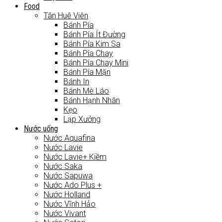
Food
Tân Huê Viên
Bánh Pía
Bánh Pía Ít Đường
Bánh Pía Kim Sa
Bánh Pía Chay
Bánh Pía Chay Mini
Bánh Pía Mặn
Bánh In
Bánh Mè Láo
Bánh Hạnh Nhân
Kẹo
Lạp Xưởng
Nước uống
Nước Aquafina
Nước Lavie
Nước Lavie+ Kiềm
Nước Saka
Nước Sapuwa
Nước Ado Plus +
Nước Holland
Nước Vĩnh Hảo
Nước Vivant