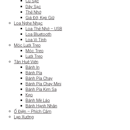
Củ Sạc
Dây Sạc
Thẻ Nhớ
Giá Đỡ, Kẹp Giữ
Loa Nghe Nhạc
Loa Thẻ Nhớ – USB
Loa Bluetooth
Loa Vi Tính
Móc Lưới Treo
Móc Treo
Lưới Treo
Tân Huê Viên
Bánh In
Bánh Pía
Bánh Pía Chay
Bánh Pía Chay Mini
Bánh Pía Kim Sa
Kẹo
Bánh Mè Láo
Bánh Hạnh Nhân
Ổ Điện – Phích Cắm
Lạp Xưởng