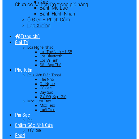
Kẹo
Chưa có sản phẩm trong giỏ hàng.
Bánh Mè Láo
Bánh Hạnh Nhân
Ổ Điện – Phích Cắm
Lạp Xưởng
Trang chủ
Giải Trí
Loa Nghe Nhạc
Loa Thẻ Nhớ – USB
Loa Bluetooth
Loa Vi Tính
Đầu Đọc Thẻ
Phụ Kiện
Phụ Kiện Điện Thoại
Thẻ Nhớ
Tai Nghe
Củ Sạc
Dây Sạc
Giá Đỡ, Kẹp Giữ
Móc Lưới Treo
Móc Treo
Lưới Treo
Pin Sạc
Pin
Chăm Sóc Nhà Cửa
Tẩy Rửa
Food