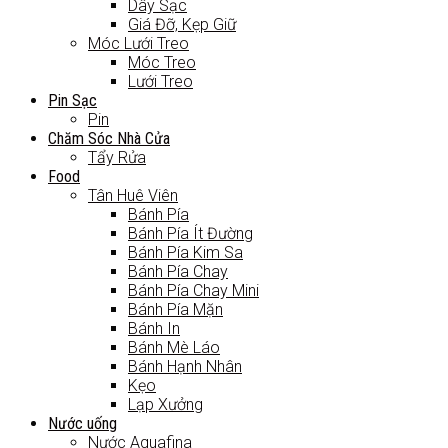
Dây Sạc
Giá Đỡ, Kẹp Giữ
Móc Lưới Treo
Móc Treo
Lưới Treo
Pin Sạc
Pin
Chăm Sóc Nhà Cửa
Tẩy Rửa
Food
Tân Huê Viên
Bánh Pía
Bánh Pía Ít Đường
Bánh Pía Kim Sa
Bánh Pía Chay
Bánh Pía Chay Mini
Bánh Pía Mặn
Bánh In
Bánh Mè Láo
Bánh Hạnh Nhân
Kẹo
Lạp Xưởng
Nước uống
Nước Aquafina