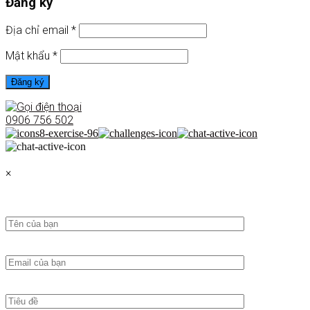
Đăng ký
Địa chỉ email
*
Mật khẩu
*
Đăng ký
0906 756 502
×