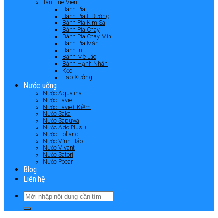
Tân Huê Viên
Bánh Pía
Bánh Pía Ít Đường
Bánh Pía Kim Sa
Bánh Pía Chay
Bánh Pía Chay Mini
Bánh Pía Mặn
Bánh In
Bánh Mè Láo
Bánh Hạnh Nhân
Kẹo
Lạp Xưởng
Nước uống
Nước Aquafina
Nước Lavie
Nước Lavie+ Kiềm
Nước Saka
Nước Sapuwa
Nước Ado Plus +
Nước Holland
Nước Vĩnh Hảo
Nước Vivant
Nước Satori
Nước Pocari
Blog
Liên hệ