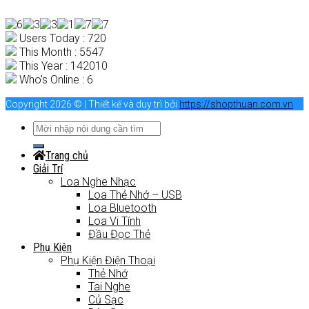
Users Today : 720
This Month : 5547
This Year : 142010
Who's Online : 6
Copyright 2026 © | Thiết kế và duy trì bởi
https://shopthuan.com.vn
Trang chủ
Giải Trí
Loa Nghe Nhạc
Loa Thẻ Nhớ – USB
Loa Bluetooth
Loa Vi Tính
Đầu Đọc Thẻ
Phụ Kiện
Phụ Kiện Điện Thoại
Thẻ Nhớ
Tai Nghe
Củ Sạc