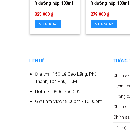
ít đường hộp 180ml
ít đường hộp 180ml
325.000
₫
279.000
₫
MUA NGAY
MUA NGAY
LIÊN HỆ
THÔNG 
Địa chỉ : 150 Lê Cao Lãng, Phú
Chính sá
Thạnh, Tân Phú, HCM
Hướng d
Hotline : 0906 756 502
Hướng d
Giờ Làm Việc : 8:00am - 10:00pm
Chính sá
Chính s
Liên hệ