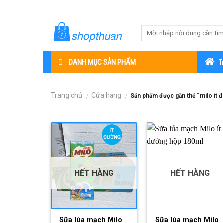
Skip
to
content
DANH MỤC SẢN PHẨM
T
Trang chủ
Cửa hàng
Sản phẩm được gắn thẻ “milo ít 
/
/
HẾT HÀNG
HẾT HÀNG
Sữa lúa mạch Milo
Sữa lúa mạch Milo