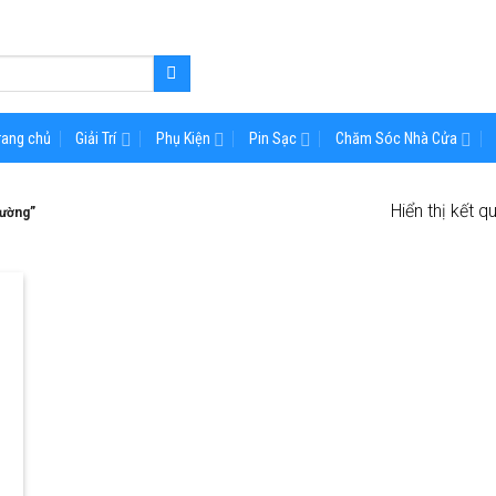
rang chủ
Giải Trí
Phụ Kiện
Pin Sạc
Chăm Sóc Nhà Cửa
Hiển thị kết q
đường”