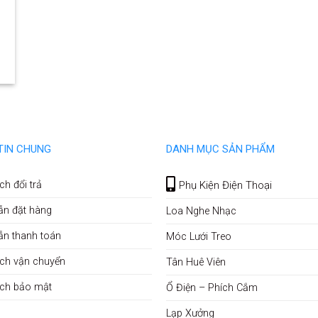
TIN CHUNG
DANH MỤC SẢN PHẨM
ch đổi trả
Phụ Kiện Điện Thoại
ẫn đặt hàng
Loa Nghe Nhạc
ẫn thanh toán
Móc Lưới Treo
ch vận chuyển
Tân Huê Viên
ách bảo mật
Ổ Điện – Phích Cắm
Lạp Xưởng