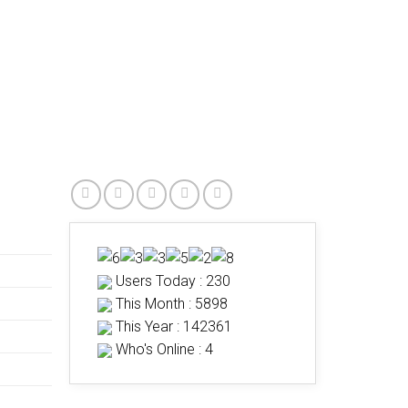
Users Today : 230
This Month : 5898
This Year : 142361
Who's Online : 4