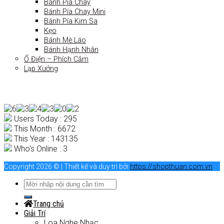
Bánh Pía Chay
Bánh Pía Chay Mini
Bánh Pía Kim Sa
Kẹo
Bánh Mè Láo
Bánh Hạnh Nhân
Ổ Điện – Phích Cắm
Lạp Xưởng
Users Today : 295
This Month : 6672
This Year : 143135
Who's Online : 3
Copyright 2026 © | Thiết kế và duy trì bởi
https://shopthuan.com.vn
Trang chủ
Giải Trí
Loa Nghe Nhạc