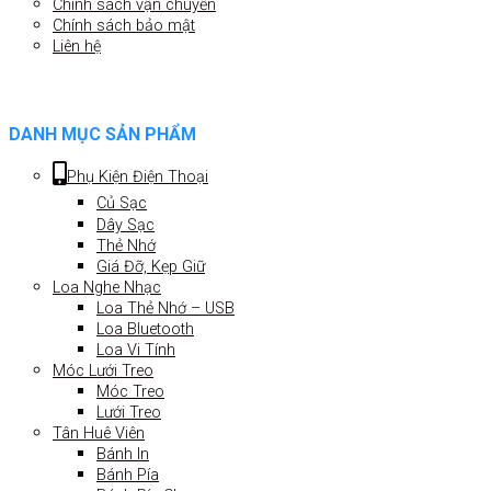
Chính sách vận chuyển
Chính sách bảo mật
Liên hệ
DANH MỤC SẢN PHẨM
Phụ Kiện Điện Thoại
Củ Sạc
Dây Sạc
Thẻ Nhớ
Giá Đỡ, Kẹp Giữ
Loa Nghe Nhạc
Loa Thẻ Nhớ – USB
Loa Bluetooth
Loa Vi Tính
Móc Lưới Treo
Móc Treo
Lưới Treo
Tân Huê Viên
Bánh In
Bánh Pía