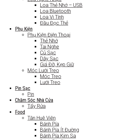
Loa Thẻ Nhớ – USB
Loa Bluetooth
Loa Vi Tính
Đầu Đọc Thẻ
Phụ Kiện
Phụ Kiện Điện Thoại
Thẻ Nhớ
Tai Nghe
Củ Sạc
Dây Sạc
Giá Đỡ, Kẹp Giữ
Móc Lưới Treo
Móc Treo
Lưới Treo
Pin Sạc
Pin
Chăm Sóc Nhà Cửa
Tẩy Rửa
Food
Tân Huê Viên
Bánh Pía
Bánh Pía Ít Đường
Bánh Pía Kim Sa