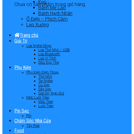
Kẹo
Chưa có sản phẩm trong giỏ hàng.
Bánh Mè Láo
Bánh Hạnh Nhân
Ổ Điện – Phích Cắm
Lạp Xưởng
Trang chủ
Giải Trí
Loa Nghe Nhạc
Loa Thẻ Nhớ – USB
Loa Bluetooth
Loa Vi Tính
Đầu Đọc Thẻ
Phụ Kiện
Phụ Kiện Điện Thoại
Thẻ Nhớ
Tai Nghe
Củ Sạc
Dây Sạc
Giá Đỡ, Kẹp Giữ
Móc Lưới Treo
Móc Treo
Lưới Treo
Pin Sạc
Pin
Chăm Sóc Nhà Cửa
Tẩy Rửa
Food