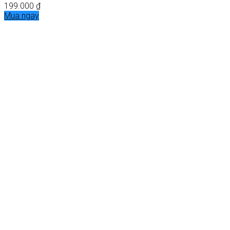
199.000
₫
Mua ngay