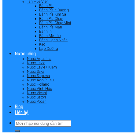
Tân Huê Viên
Bánh Pía
Bánh Pía Ít Đường
Bánh Pía Kim Sa
Bánh Pía Chay
Bánh Pía Chay Mini
Bánh Pía Mặn
Bánh In
Bánh Mè Láo
Bánh Hạnh Nhân
Kẹo
Lạp Xưởng
Nước uống
Nước Aquafina
Nước Lavie
Nước Lavie+ Kiềm
Nước Saka
Nước Sapuwa
Nước Ado Plus +
Nước Holland
Nước Vĩnh Hảo
Nước Vivant
Nước Satori
Nước Pocari
Blog
Liên hệ