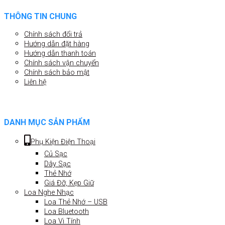
THÔNG TIN CHUNG
Chính sách đổi trả
Hướng dẫn đặt hàng
Hướng dẫn thanh toán
Chính sách vận chuyển
Chính sách bảo mật
Liên hệ
DANH MỤC SẢN PHẨM
Phụ Kiện Điện Thoại
Củ Sạc
Dây Sạc
Thẻ Nhớ
Giá Đỡ, Kẹp Giữ
Loa Nghe Nhạc
Loa Thẻ Nhớ – USB
Loa Bluetooth
Loa Vi Tính