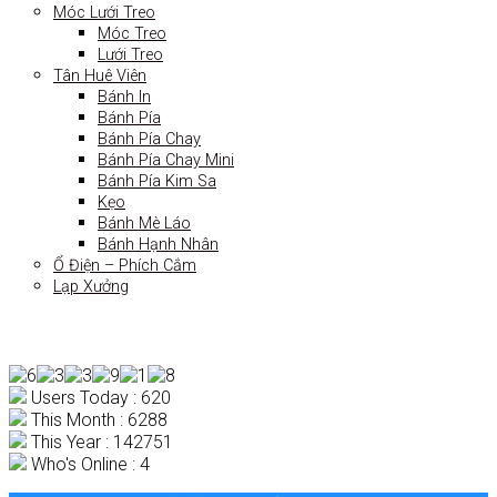
Móc Lưới Treo
Móc Treo
Lưới Treo
Tân Huê Viên
Bánh In
Bánh Pía
Bánh Pía Chay
Bánh Pía Chay Mini
Bánh Pía Kim Sa
Kẹo
Bánh Mè Láo
Bánh Hạnh Nhân
Ổ Điện – Phích Cắm
Lạp Xưởng
Users Today : 620
This Month : 6288
This Year : 142751
Who's Online : 4