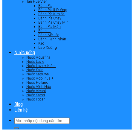
Tân Huê Viên
Bánh Pía
Bánh Pía Ít Đường
Bánh Pía Kim Sa
Bánh Pía Chay
Bánh Pía Chay Mini
Bánh Pía Mặn
Bánh In
Bánh Mè Láo
Bánh Hạnh Nhân
Kẹo
Lạp Xưởng
Nước uống
Nước Aquafina
Nước Lavie
Nước Lavie+ Kiềm
Nước Saka
Nước Sapuwa
Nước Ado Plus +
Nước Holland
Nước Vĩnh Hảo
Nước Vivant
Nước Satori
Nước Pocari
Blog
Liên hệ