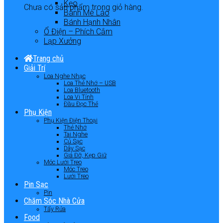
Kẹo
Chưa có sản phẩm trong giỏ hàng.
Bánh Mè Láo
Bánh Hạnh Nhân
Ổ Điện – Phích Cắm
Lạp Xưởng
Trang chủ
Giải Trí
Loa Nghe Nhạc
Loa Thẻ Nhớ – USB
Loa Bluetooth
Loa Vi Tính
Đầu Đọc Thẻ
Phụ Kiện
Phụ Kiện Điện Thoại
Thẻ Nhớ
Tai Nghe
Củ Sạc
Dây Sạc
Giá Đỡ, Kẹp Giữ
Móc Lưới Treo
Móc Treo
Lưới Treo
Pin Sạc
Pin
Chăm Sóc Nhà Cửa
Tẩy Rửa
Food