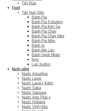
Tẩy Rửa
Food
Tân Huê Viên
Bánh Pía
Bánh Pía Ít Đường
Bánh Pía Kim Sa
Bánh Pía Chay
Bánh Pía Chay Mini
Bánh Pía Mặn
Bánh In
Bánh Mè Láo
Bánh Hạnh Nhân
Kẹo
Lạp Xưởng
Nước uống
Nước Aquafina
Nước Lavie
Nước Lavie+ Kiềm
Nước Saka
Nước Sapuwa
Nước Ado Plus +
Nước Holland
Nước Vĩnh Hảo