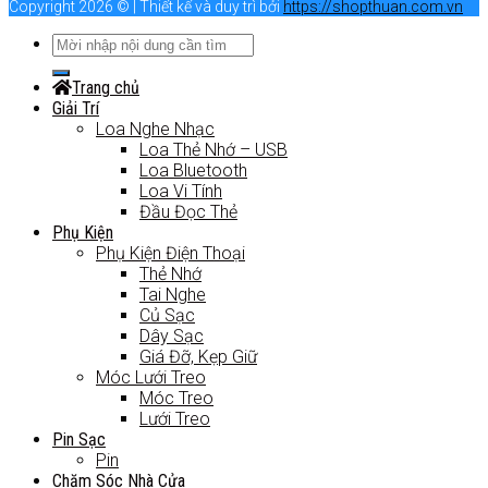
Copyright 2026 © | Thiết kế và duy trì bởi
https://shopthuan.com.vn
Trang chủ
Giải Trí
Loa Nghe Nhạc
Loa Thẻ Nhớ – USB
Loa Bluetooth
Loa Vi Tính
Đầu Đọc Thẻ
Phụ Kiện
Phụ Kiện Điện Thoại
Thẻ Nhớ
Tai Nghe
Củ Sạc
Dây Sạc
Giá Đỡ, Kẹp Giữ
Móc Lưới Treo
Móc Treo
Lưới Treo
Pin Sạc
Pin
Chăm Sóc Nhà Cửa