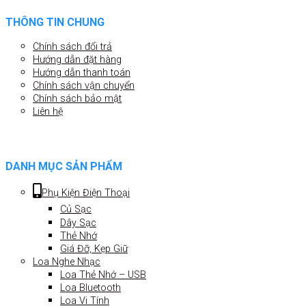
THÔNG TIN CHUNG
Chính sách đổi trả
Hướng dẫn đặt hàng
Hướng dẫn thanh toán
Chính sách vận chuyển
Chính sách bảo mật
Liên hệ
DANH MỤC SẢN PHẨM
Phụ Kiện Điện Thoại
Củ Sạc
Dây Sạc
Thẻ Nhớ
Giá Đỡ, Kẹp Giữ
Loa Nghe Nhạc
Loa Thẻ Nhớ – USB
Loa Bluetooth
Loa Vi Tính