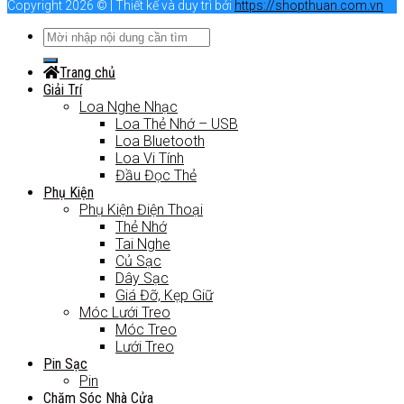
Copyright 2026 © | Thiết kế và duy trì bởi
https://shopthuan.com.vn
Trang chủ
Giải Trí
Loa Nghe Nhạc
Loa Thẻ Nhớ – USB
Loa Bluetooth
Loa Vi Tính
Đầu Đọc Thẻ
Phụ Kiện
Phụ Kiện Điện Thoại
Thẻ Nhớ
Tai Nghe
Củ Sạc
Dây Sạc
Giá Đỡ, Kẹp Giữ
Móc Lưới Treo
Móc Treo
Lưới Treo
Pin Sạc
Pin
Chăm Sóc Nhà Cửa