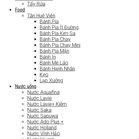
Tẩy Rửa
Food
Tân Huê Viên
Bánh Pía
Bánh Pía Ít Đường
Bánh Pía Kim Sa
Bánh Pía Chay
Bánh Pía Chay Mini
Bánh Pía Mặn
Bánh In
Bánh Mè Láo
Bánh Hạnh Nhân
Kẹo
Lạp Xưởng
Nước uống
Nước Aquafina
Nước Lavie
Nước Lavie+ Kiềm
Nước Saka
Nước Sapuwa
Nước Ado Plus +
Nước Holland
Nước Vĩnh Hảo