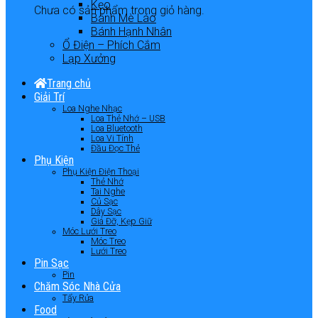
Kẹo
Chưa có sản phẩm trong giỏ hàng.
Bánh Mè Láo
Bánh Hạnh Nhân
Ổ Điện – Phích Cắm
Lạp Xưởng
Trang chủ
Giải Trí
Loa Nghe Nhạc
Loa Thẻ Nhớ – USB
Loa Bluetooth
Loa Vi Tính
Đầu Đọc Thẻ
Phụ Kiện
Phụ Kiện Điện Thoại
Thẻ Nhớ
Tai Nghe
Củ Sạc
Dây Sạc
Giá Đỡ, Kẹp Giữ
Móc Lưới Treo
Móc Treo
Lưới Treo
Pin Sạc
Pin
Chăm Sóc Nhà Cửa
Tẩy Rửa
Food