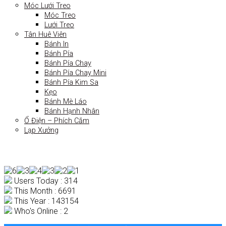
Móc Lưới Treo
Móc Treo
Lưới Treo
Tân Huê Viên
Bánh In
Bánh Pía
Bánh Pía Chay
Bánh Pía Chay Mini
Bánh Pía Kim Sa
Kẹo
Bánh Mè Láo
Bánh Hạnh Nhân
Ổ Điện – Phích Cắm
Lạp Xưởng
Users Today : 314
This Month : 6691
This Year : 143154
Who's Online : 2