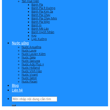
Tân Huê Viên
Bánh Pía
Bánh Pía Ít Đường
Bánh Pía Kim Sa
Bánh Pía Chay
Bánh Pía Chay Mini
Bánh Pía Mặn
Bánh In
Bánh Mè Láo
Bánh Hạnh Nhân
Kẹo
Lạp Xưởng
Nước uống
Nước Aquafina
Nước Lavie
Nước Lavie+ Kiềm
Nước Saka
Nước Sapuwa
Nước Ado Plus +
Nước Holland
Nước Vĩnh Hảo
Nước Vivant
Nước Satori
Nước Pocari
Blog
Liên hệ