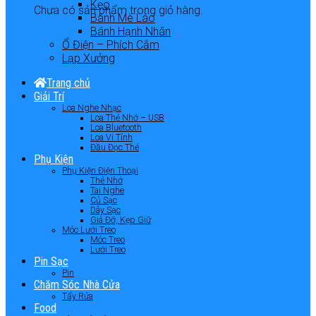
Kẹo
Chưa có sản phẩm trong giỏ hàng.
Bánh Mè Láo
Bánh Hạnh Nhân
Ổ Điện – Phích Cắm
Lạp Xưởng
Trang chủ
Giải Trí
Loa Nghe Nhạc
Loa Thẻ Nhớ – USB
Loa Bluetooth
Loa Vi Tính
Đầu Đọc Thẻ
Phụ Kiện
Phụ Kiện Điện Thoại
Thẻ Nhớ
Tai Nghe
Củ Sạc
Dây Sạc
Giá Đỡ, Kẹp Giữ
Móc Lưới Treo
Móc Treo
Lưới Treo
Pin Sạc
Pin
Chăm Sóc Nhà Cửa
Tẩy Rửa
Food