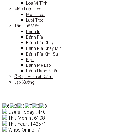
Loa Vi Tính
Móc Lưới Treo
Móc Treo
Lưới Treo
Tân Huê Viên
Bánh In
Bánh Pía
Bánh Pía Chay
Bánh Pía Chay Mini
Bánh Pía Kim Sa
Kẹo
Bánh Mè Láo
Bánh Hạnh Nhân
Ổ Điện – Phích Cắm
Lạp Xưởng
Users Today : 440
This Month : 6108
This Year : 142571
Who's Online : 7