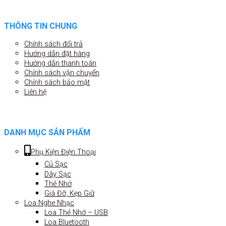
THÔNG TIN CHUNG
Chính sách đổi trả
Hướng dẫn đặt hàng
Hướng dẫn thanh toán
Chính sách vận chuyển
Chính sách bảo mật
Liên hệ
DANH MỤC SẢN PHẨM
Phụ Kiện Điện Thoại
Củ Sạc
Dây Sạc
Thẻ Nhớ
Giá Đỡ, Kẹp Giữ
Loa Nghe Nhạc
Loa Thẻ Nhớ – USB
Loa Bluetooth