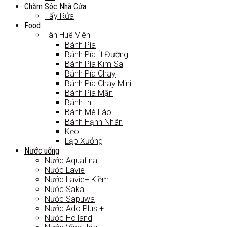
Chăm Sóc Nhà Cửa
Tẩy Rửa
Food
Tân Huê Viên
Bánh Pía
Bánh Pía Ít Đường
Bánh Pía Kim Sa
Bánh Pía Chay
Bánh Pía Chay Mini
Bánh Pía Mặn
Bánh In
Bánh Mè Láo
Bánh Hạnh Nhân
Kẹo
Lạp Xưởng
Nước uống
Nước Aquafina
Nước Lavie
Nước Lavie+ Kiềm
Nước Saka
Nước Sapuwa
Nước Ado Plus +
Nước Holland