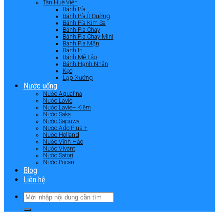
Tân Huê Viên
Bánh Pía
Bánh Pía Ít Đường
Bánh Pía Kim Sa
Bánh Pía Chay
Bánh Pía Chay Mini
Bánh Pía Mặn
Bánh In
Bánh Mè Láo
Bánh Hạnh Nhân
Kẹo
Lạp Xưởng
Nước uống
Nước Aquafina
Nước Lavie
Nước Lavie+ Kiềm
Nước Saka
Nước Sapuwa
Nước Ado Plus +
Nước Holland
Nước Vĩnh Hảo
Nước Vivant
Nước Satori
Nước Pocari
Blog
Liên hệ