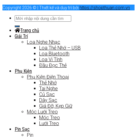
Copyright 2026 © | Thiết kế và duy trì bởi
https://shopthuan.com.vn
Trang chủ
Giải Trí
Loa Nghe Nhạc
Loa Thẻ Nhớ – USB
Loa Bluetooth
Loa Vi Tính
Đầu Đọc Thẻ
Phụ Kiện
Phụ Kiện Điện Thoại
Thẻ Nhớ
Tai Nghe
Củ Sạc
Dây Sạc
Giá Đỡ, Kẹp Giữ
Móc Lưới Treo
Móc Treo
Lưới Treo
Pin Sạc
Pin