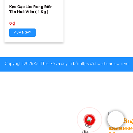
Kẹo Gạo Lức Rong Biển
Tân Huê Viên ( 1 Kg )
0
₫
MUA NGAY
Copyright 2026 © | Thiết kế và duy trì bởi
https://shopthuan.com.vn