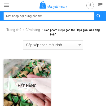
Skip
to
content
Trang chủ
Cửa hàng
Sản phẩm được gắn thẻ “kẹo gạo lức rong
/
/
biển”
HẾT HÀNG