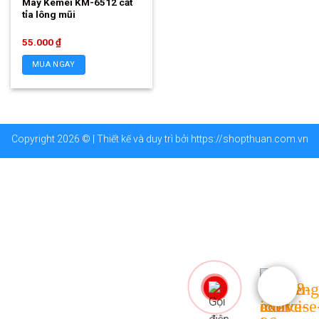
Máy Kemei KM-6512 cắt
tỉa lông mũi
55.000
₫
MUA NGAY
Copyright 2026 © | Thiết kế và duy trì bởi
https://shopthuan.com.vn