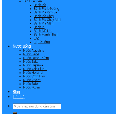
Tân Huê Viên
Bánh Pía
Bánh Pía Ít Đường
Bánh Pía Kim Sa
Bánh Pía Chay
Bánh Pía Chay Mini
Bánh Pía Mặn
Bánh In
Bánh Mè Láo
Bánh Hạnh Nhân
Kẹo
Lạp Xưởng
Nước uống
Nước Aquafina
Nước Lavie
Nước Lavie+ Kiềm
Nước Saka
Nước Sapuwa
Nước Ado Plus +
Nước Holland
Nước Vĩnh Hảo
Nước Vivant
Nước Satori
Nước Pocari
Blog
Liên hệ