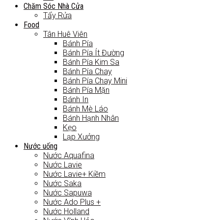
Chăm Sóc Nhà Cửa
Tẩy Rửa
Food
Tân Huê Viên
Bánh Pía
Bánh Pía Ít Đường
Bánh Pía Kim Sa
Bánh Pía Chay
Bánh Pía Chay Mini
Bánh Pía Mặn
Bánh In
Bánh Mè Láo
Bánh Hạnh Nhân
Kẹo
Lạp Xưởng
Nước uống
Nước Aquafina
Nước Lavie
Nước Lavie+ Kiềm
Nước Saka
Nước Sapuwa
Nước Ado Plus +
Nước Holland