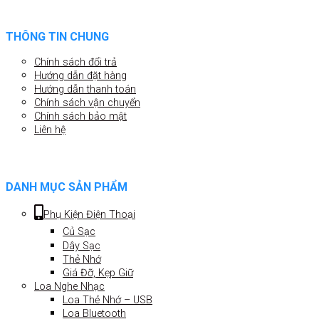
THÔNG TIN CHUNG
Chính sách đổi trả
Hướng dẫn đặt hàng
Hướng dẫn thanh toán
Chính sách vận chuyển
Chính sách bảo mật
Liên hệ
DANH MỤC SẢN PHẨM
Phụ Kiện Điện Thoại
Củ Sạc
Dây Sạc
Thẻ Nhớ
Giá Đỡ, Kẹp Giữ
Loa Nghe Nhạc
Loa Thẻ Nhớ – USB
Loa Bluetooth