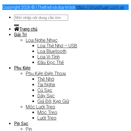
Copyright 2026 © | Thiết kế và duy trì bởi
https://shopthuan.com.vn
Trang chủ
Giải Trí
Loa Nghe Nhạc
Loa Thẻ Nhớ – USB
Loa Bluetooth
Loa Vi Tính
Đầu Đọc Thẻ
Phụ Kiện
Phụ Kiện Điện Thoại
Thẻ Nhớ
Tai Nghe
Củ Sạc
Dây Sạc
Giá Đỡ, Kẹp Giữ
Móc Lưới Treo
Móc Treo
Lưới Treo
Pin Sạc
Pin