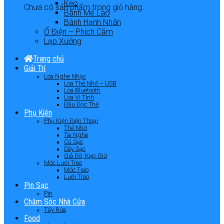
Kẹo
Chưa có sản phẩm trong giỏ hàng.
Bánh Mè Láo
Bánh Hạnh Nhân
Ổ Điện – Phích Cắm
Lạp Xưởng
Trang chủ
Giải Trí
Loa Nghe Nhạc
Loa Thẻ Nhớ – USB
Loa Bluetooth
Loa Vi Tính
Đầu Đọc Thẻ
Phụ Kiện
Phụ Kiện Điện Thoại
Thẻ Nhớ
Tai Nghe
Củ Sạc
Dây Sạc
Giá Đỡ, Kẹp Giữ
Móc Lưới Treo
Móc Treo
Lưới Treo
Pin Sạc
Pin
Chăm Sóc Nhà Cửa
Tẩy Rửa
Food