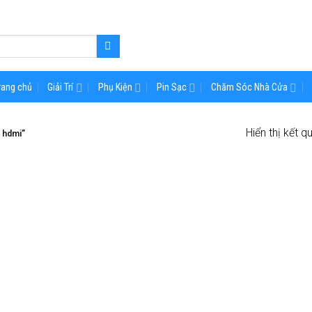
rang chủ
Giải Trí
Phụ Kiện
Pin Sạc
Chăm Sóc Nhà Cửa
Hiển thị kết q
 hdmi”