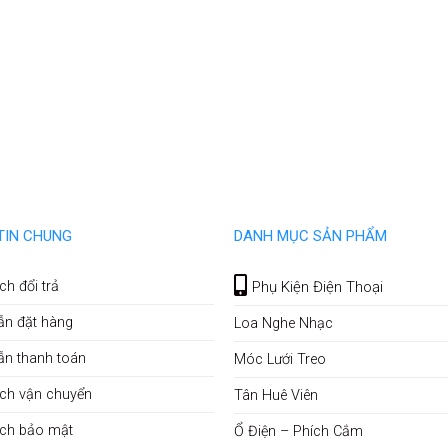
TIN CHUNG
DANH MỤC SẢN PHẨM
ch đổi trả
Phụ Kiện Điện Thoại
ẫn đặt hàng
Loa Nghe Nhạc
ẫn thanh toán
Móc Lưới Treo
ch vận chuyển
Tân Huê Viên
ách bảo mật
Ổ Điện – Phích Cắm