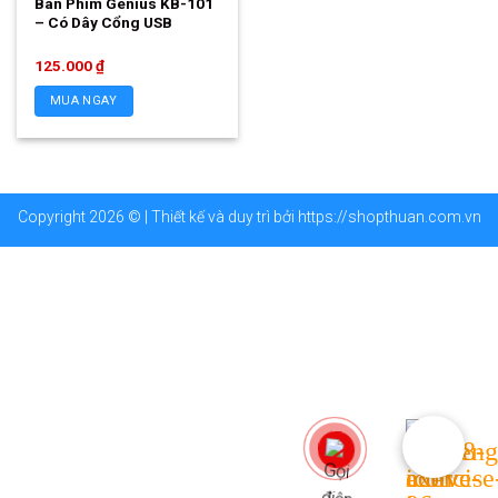
Bàn Phím Genius KB-101
– Có Dây Cổng USB
125.000
₫
MUA NGAY
Copyright 2026 © | Thiết kế và duy trì bởi
https://shopthuan.com.vn