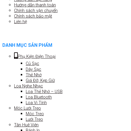
Hướng dẫn thanh toán
Chính sách vận chuyển
Chính sách bảo mật
Liên hệ
DANH MỤC SẢN PHẨM
Phụ Kiện Điện Thoại
Củ Sạc
Dây Sạc
Thẻ Nhớ
Giá Đỡ, Kẹp Giữ
Loa Nghe Nhạc
Loa Thẻ Nhớ – USB
Loa Bluetooth
Loa Vi Tính
Móc Lưới Treo
Móc Treo
Lưới Treo
Tân Huê Viên
Bánh In