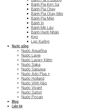
Bánh Pía Kim Sa
Bánh Pía Chay
Bánh Pía Chay Mini
Bánh Pía Mặn
Bánh In
Bánh Mè Láo
Bánh Hạnh Nhân
Kẹo
Lạp Xưởng
Nước uống
Nước Aquafina
Nước Lavie
Nước Lavie+ Kiềm
Nước Saka
Nước Sapuwa
Nước Ado Plus +
Nước Holland
Nước Vĩnh Hảo
Nước Vivant
Nước Satori
Nước Pocari
Blog
Liên hệ