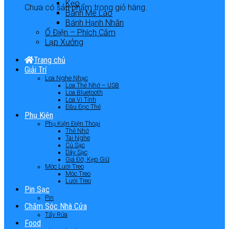
Kẹo
Chưa có sản phẩm trong giỏ hàng.
Bánh Mè Láo
Bánh Hạnh Nhân
Ổ Điện – Phích Cắm
Lạp Xưởng
Trang chủ
Giải Trí
Loa Nghe Nhạc
Loa Thẻ Nhớ – USB
Loa Bluetooth
Loa Vi Tính
Đầu Đọc Thẻ
Phụ Kiện
Phụ Kiện Điện Thoại
Thẻ Nhớ
Tai Nghe
Củ Sạc
Dây Sạc
Giá Đỡ, Kẹp Giữ
Móc Lưới Treo
Móc Treo
Lưới Treo
Pin Sạc
Pin
Chăm Sóc Nhà Cửa
Tẩy Rửa
Food