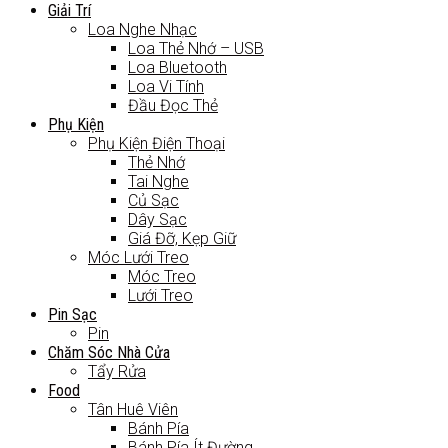
Giải Trí
Loa Nghe Nhạc
Loa Thẻ Nhớ – USB
Loa Bluetooth
Loa Vi Tính
Đầu Đọc Thẻ
Phụ Kiện
Phụ Kiện Điện Thoại
Thẻ Nhớ
Tai Nghe
Củ Sạc
Dây Sạc
Giá Đỡ, Kẹp Giữ
Móc Lưới Treo
Móc Treo
Lưới Treo
Pin Sạc
Pin
Chăm Sóc Nhà Cửa
Tẩy Rửa
Food
Tân Huê Viên
Bánh Pía
Bánh Pía Ít Đường