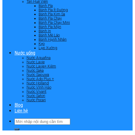
Tân Huê Viên
Bánh Pía
Bánh Pía Ít Đường
Bánh Pía Kim Sa
Bánh Pía Chay
Bánh Pía Chay Mini
Bánh Pía Mặn
Bánh In
Bánh Mè Láo
Bánh Hạnh Nhân
Kẹo
Lạp Xưởng
Nước uống
Nước Aquafina
Nước Lavie
Nước Lavie+ Kiềm
Nước Saka
Nước Sapuwa
Nước Ado Plus +
Nước Holland
Nước Vĩnh Hảo
Nước Vivant
Nước Satori
Nước Pocari
Blog
Liên hệ