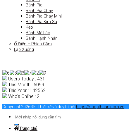
Bánh Pía
Bánh Pía Chay
Bánh Pía Chay Mini
Bánh Pía Kim Sa
Kẹo
Bánh Mè Láo
Bánh Hạnh Nhân
Ổ Điện – Phích Cắm
Lạp Xưởng
Users Today : 431
This Month : 6099
This Year : 142562
Who's Online : 2
Copyright 2026 © | Thiết kế và duy trì bởi
https://shopthuan.com.vn
Trang chủ