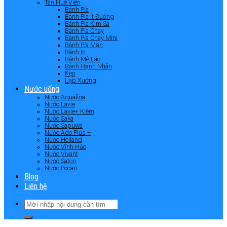
Tân Huê Viên
Bánh Pía
Bánh Pía Ít Đường
Bánh Pía Kim Sa
Bánh Pía Chay
Bánh Pía Chay Mini
Bánh Pía Mặn
Bánh In
Bánh Mè Láo
Bánh Hạnh Nhân
Kẹo
Lạp Xưởng
Nước uống
Nước Aquafina
Nước Lavie
Nước Lavie+ Kiềm
Nước Saka
Nước Sapuwa
Nước Ado Plus +
Nước Holland
Nước Vĩnh Hảo
Nước Vivant
Nước Satori
Nước Pocari
Blog
Liên hệ