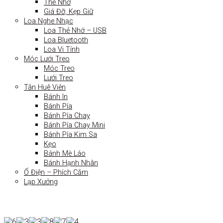
Thẻ Nhớ
Giá Đỡ, Kẹp Giữ
Loa Nghe Nhạc
Loa Thẻ Nhớ – USB
Loa Bluetooth
Loa Vi Tính
Móc Lưới Treo
Móc Treo
Lưới Treo
Tân Huê Viên
Bánh In
Bánh Pía
Bánh Pía Chay
Bánh Pía Chay Mini
Bánh Pía Kim Sa
Kẹo
Bánh Mè Láo
Bánh Hạnh Nhân
Ổ Điện – Phích Cắm
Lạp Xưởng