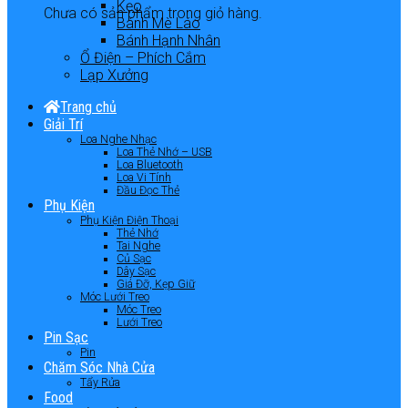
Kẹo
Chưa có sản phẩm trong giỏ hàng.
Bánh Mè Láo
Bánh Hạnh Nhân
Ổ Điện – Phích Cắm
Lạp Xưởng
Trang chủ
Giải Trí
Loa Nghe Nhạc
Loa Thẻ Nhớ – USB
Loa Bluetooth
Loa Vi Tính
Đầu Đọc Thẻ
Phụ Kiện
Phụ Kiện Điện Thoại
Thẻ Nhớ
Tai Nghe
Củ Sạc
Dây Sạc
Giá Đỡ, Kẹp Giữ
Móc Lưới Treo
Móc Treo
Lưới Treo
Pin Sạc
Pin
Chăm Sóc Nhà Cửa
Tẩy Rửa
Food