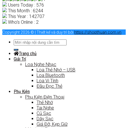
Users Today : 576
This Month : 6244
This Year : 142707
Who's Online : 2
Copyright 2026 © | Thiết kế và duy trì bởi
https://shopthuan.com.vn
Trang chủ
Giải Trí
Loa Nghe Nhạc
Loa Thẻ Nhớ – USB
Loa Bluetooth
Loa Vi Tính
Đầu Đọc Thẻ
Phụ Kiện
Phụ Kiện Điện Thoại
Thẻ Nhớ
Tai Nghe
Củ Sạc
Dây Sạc
Giá Đỡ, Kẹp Giữ