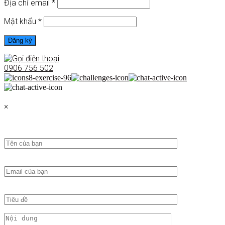
Địa chỉ email
*
Mật khẩu
*
Đăng ký
0906 756 502
×