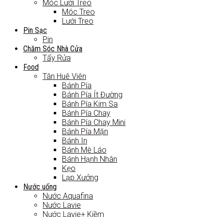
Móc Lưới Treo
Móc Treo
Lưới Treo
Pin Sạc
Pin
Chăm Sóc Nhà Cửa
Tẩy Rửa
Food
Tân Huê Viên
Bánh Pía
Bánh Pía Ít Đường
Bánh Pía Kim Sa
Bánh Pía Chay
Bánh Pía Chay Mini
Bánh Pía Mặn
Bánh In
Bánh Mè Láo
Bánh Hạnh Nhân
Kẹo
Lạp Xưởng
Nước uống
Nước Aquafina
Nước Lavie
Nước Lavie+ Kiềm