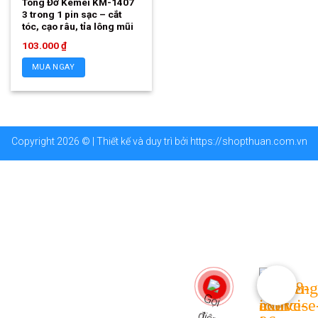
Tông Đơ Kemei KM-1407
3 trong 1 pin sạc – cắt
tóc, cạo râu, tỉa lông mũi
103.000
₫
MUA NGAY
Copyright 2026 © | Thiết kế và duy trì bởi
https://shopthuan.com.vn