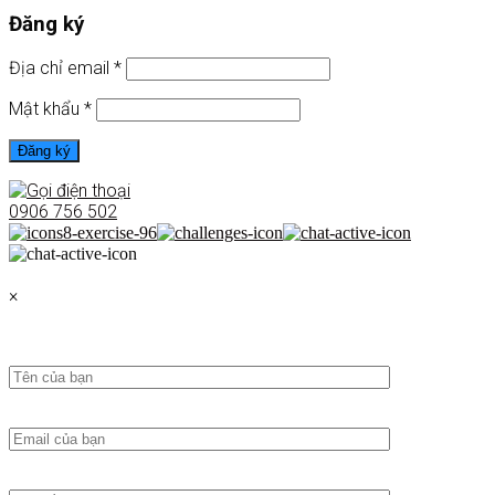
Đăng ký
Địa chỉ email
*
Mật khẩu
*
Đăng ký
0906 756 502
×