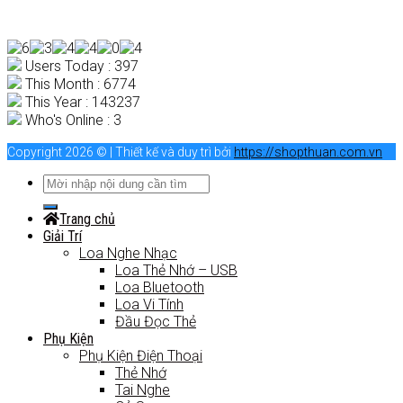
Users Today : 397
This Month : 6774
This Year : 143237
Who's Online : 3
Copyright 2026 © | Thiết kế và duy trì bởi
https://shopthuan.com.vn
Trang chủ
Giải Trí
Loa Nghe Nhạc
Loa Thẻ Nhớ – USB
Loa Bluetooth
Loa Vi Tính
Đầu Đọc Thẻ
Phụ Kiện
Phụ Kiện Điện Thoại
Thẻ Nhớ
Tai Nghe