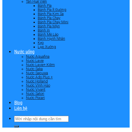
Tân Huê Viên
Bánh Pía
Bánh Pía Ít Đường
Bánh Pía Kim Sa
Bánh Pía Chay
Bánh Pía Chay Mini
Bánh Pía Mặn
Bánh In
Bánh Mè Láo
Bánh Hạnh Nhân
Kẹo
Lạp Xưởng
Nước uống
Nước Aquafina
Nước Lavie
Nước Lavie+ Kiềm
Nước Saka
Nước Sapuwa
Nước Ado Plus +
Nước Holland
Nước Vĩnh Hảo
Nước Vivant
Nước Satori
Nước Pocari
Blog
Liên hệ