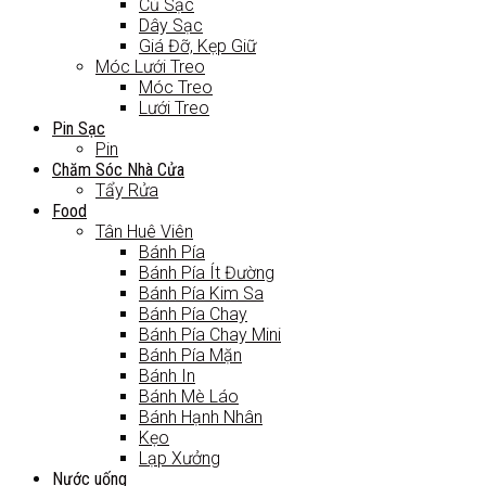
Củ Sạc
Dây Sạc
Giá Đỡ, Kẹp Giữ
Móc Lưới Treo
Móc Treo
Lưới Treo
Pin Sạc
Pin
Chăm Sóc Nhà Cửa
Tẩy Rửa
Food
Tân Huê Viên
Bánh Pía
Bánh Pía Ít Đường
Bánh Pía Kim Sa
Bánh Pía Chay
Bánh Pía Chay Mini
Bánh Pía Mặn
Bánh In
Bánh Mè Láo
Bánh Hạnh Nhân
Kẹo
Lạp Xưởng
Nước uống