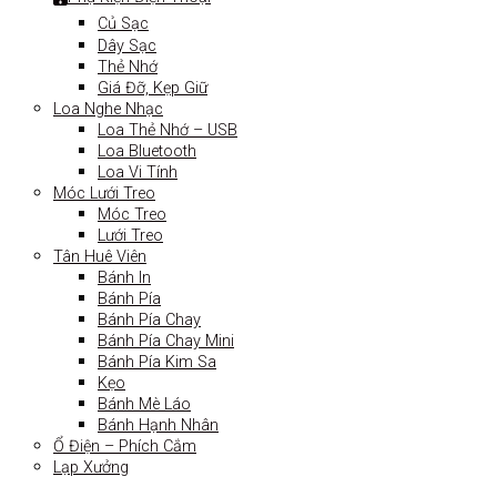
Củ Sạc
Dây Sạc
Thẻ Nhớ
Giá Đỡ, Kẹp Giữ
Loa Nghe Nhạc
Loa Thẻ Nhớ – USB
Loa Bluetooth
Loa Vi Tính
Móc Lưới Treo
Móc Treo
Lưới Treo
Tân Huê Viên
Bánh In
Bánh Pía
Bánh Pía Chay
Bánh Pía Chay Mini
Bánh Pía Kim Sa
Kẹo
Bánh Mè Láo
Bánh Hạnh Nhân
Ổ Điện – Phích Cắm
Lạp Xưởng