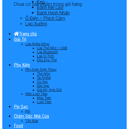
Kẹo
Chưa có sản phẩm trong giỏ hàng.
Bánh Mè Láo
Bánh Hạnh Nhân
Ổ Điện – Phích Cắm
Lạp Xưởng
Trang chủ
Giải Trí
Loa Nghe Nhạc
Loa Thẻ Nhớ – USB
Loa Bluetooth
Loa Vi Tính
Đầu Đọc Thẻ
Phụ Kiện
Phụ Kiện Điện Thoại
Thẻ Nhớ
Tai Nghe
Củ Sạc
Dây Sạc
Giá Đỡ, Kẹp Giữ
Móc Lưới Treo
Móc Treo
Lưới Treo
Pin Sạc
Pin
Chăm Sóc Nhà Cửa
Tẩy Rửa
Food