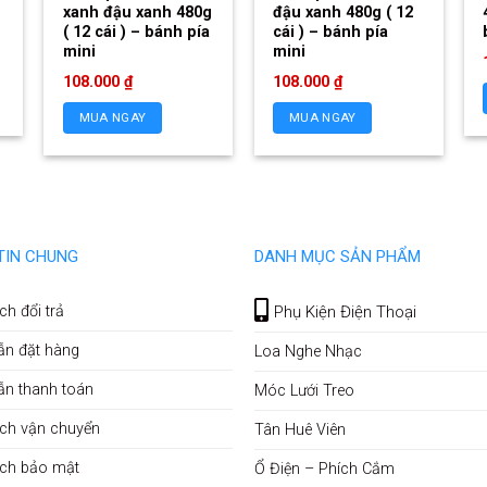
xanh đậu xanh 480g
đậu xanh 480g ( 12
( 12 cái ) – bánh pía
cái ) – bánh pía
mini
mini
108.000
₫
108.000
₫
MUA NGAY
MUA NGAY
TIN CHUNG
DANH MỤC SẢN PHẨM
ch đổi trả
Phụ Kiện Điện Thoại
ẫn đặt hàng
Loa Nghe Nhạc
ẫn thanh toán
Móc Lưới Treo
ch vận chuyển
Tân Huê Viên
ách bảo mật
Ổ Điện – Phích Cắm