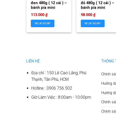
đen 480g ( 12 cái ) –
đỏ 480g ( 12 cái ) –
bánh pía mini
bánh pía mini
113.000
₫
98.000
₫
MUA NGAY
MUA NGAY
LIÊN HỆ
THÔNG 
Địa chỉ : 150 Lê Cao Lãng, Phú
Chính sá
Thạnh, Tân Phú, HCM
Hướng d
Hotline : 0906 756 502
Hướng d
Giờ Làm Việc : 8:00am - 10:00pm
Chính sá
Chính s