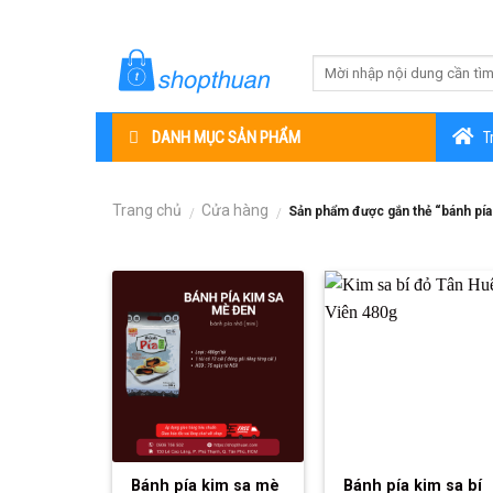
Skip
to
content
DANH MỤC SẢN PHẨM
T
Trang chủ
Cửa hàng
Sản phẩm được gắn thẻ “bánh pía
/
/
Bánh pía kim sa mè
Bánh pía kim sa bí