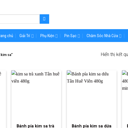
rang chủ
Giải Trí
Phụ Kiện
Pin Sạc
Chăm Sóc Nhà Cửa
Hiển thị kết q
 kim sa”
Bánh pía kim sa trà
Bánh pía kim sa dứa