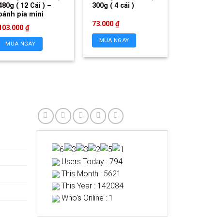
480g ( 12 Cái ) –
300g ( 4 cái )
bánh pía mini
73.000
₫
103.000
₫
MUA NGAY
MUA NGAY
Users Today : 794
This Month : 5621
This Year : 142084
Who's Online : 1