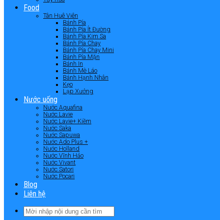
Food
Tân Huê Viên
Bánh Pía
Bánh Pía Ít Đường
Bánh Pía Kim Sa
Bánh Pía Chay
Bánh Pía Chay Mini
Bánh Pía Mặn
Bánh In
Bánh Mè Láo
Bánh Hạnh Nhân
Kẹo
Lạp Xưởng
Nước uống
Nước Aquafina
Nước Lavie
Nước Lavie+ Kiềm
Nước Saka
Nước Sapuwa
Nước Ado Plus +
Nước Holland
Nước Vĩnh Hảo
Nước Vivant
Nước Satori
Nước Pocari
Blog
Liên hệ