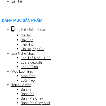
Liên hệ
DANH MỤC SẢN PHẨM
Phụ Kiện Điện Thoại
Củ Sạc
Dây Sạc
Thẻ Nhớ
Giá Đỡ, Kẹp Giữ
Loa Nghe Nhạc
Loa Thẻ Nhớ – USB
Loa Bluetooth
Loa Vi Tính
Móc Lưới Treo
Móc Treo
Lưới Treo
Tân Huê Viên
Bánh In
Bánh Pía
Bánh Pía Chay
Bánh Pía Chay Mini