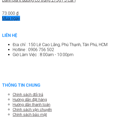
Bánh pía ít đường có trứng 275g ( 5 cái )
73.000
₫
Mua ngay
LIÊN HỆ
Địa chỉ : 150 Lê Cao Lãng, Phú Thạnh, Tân Phú, HCM
Hotline : 0906 756 502
Giờ Làm Việc : 8:00am - 10:00pm
THÔNG TIN CHUNG
Chính sách đổi trả
Hướng dẫn đặt hàng
Hướng dẫn thanh toán
Chính sách vận chuyển
Chính sách bảo mật