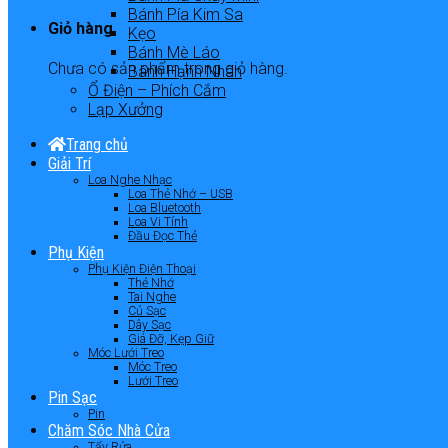
Bánh Pía Kim Sa
Giỏ hàng
Kẹo
Bánh Mè Láo
Chưa có sản phẩm trong giỏ hàng.
Bánh Hạnh Nhân
Ổ Điện – Phích Cắm
Lạp Xưởng
Trang chủ
Giải Trí
Loa Nghe Nhạc
Loa Thẻ Nhớ – USB
Loa Bluetooth
Loa Vi Tính
Đầu Đọc Thẻ
Phụ Kiện
Phụ Kiện Điện Thoại
Thẻ Nhớ
Tai Nghe
Củ Sạc
Dây Sạc
Giá Đỡ, Kẹp Giữ
Móc Lưới Treo
Móc Treo
Lưới Treo
Pin Sạc
Pin
Chăm Sóc Nhà Cửa
Tẩy Rửa