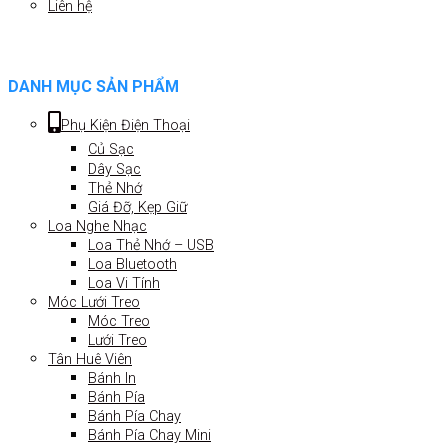
Liên hệ
DANH MỤC SẢN PHẨM
Phụ Kiện Điện Thoại
Củ Sạc
Dây Sạc
Thẻ Nhớ
Giá Đỡ, Kẹp Giữ
Loa Nghe Nhạc
Loa Thẻ Nhớ – USB
Loa Bluetooth
Loa Vi Tính
Móc Lưới Treo
Móc Treo
Lưới Treo
Tân Huê Viên
Bánh In
Bánh Pía
Bánh Pía Chay
Bánh Pía Chay Mini