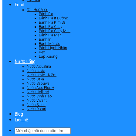
Food
Tân Huê Viên
Bánh Pía
Bánh Pía Ít Đường
Bánh Pía Kim Sa
Bánh Pía Chay
Bánh Pía Chay Mini
Bánh Pía Mặn
Bánh In
Bánh Mè Láo
Bánh Hạnh Nhân
Kẹo
Lạp Xưởng
Nước uống
Nước Aquafina
Nước Lavie
Nước Lavie+ Kiềm
Nước Saka
Nước Sapuwa
Nước Ado Plus +
Nước Holland
Nước Vĩnh Hảo
Nước Vivant
Nước Satori
Nước Pocari
Blog
Liên hệ