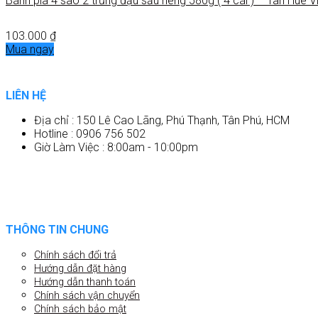
Bánh pía 4 sao 2 trứng đậu sầu riêng 580g ( 4 cái ) – Tân Huê V
103.000
₫
Mua ngay
LIÊN HỆ
Địa chỉ : 150 Lê Cao Lãng, Phú Thạnh, Tân Phú, HCM
Hotline : 0906 756 502
Giờ Làm Việc : 8:00am - 10:00pm
THÔNG TIN CHUNG
Chính sách đổi trả
Hướng dẫn đặt hàng
Hướng dẫn thanh toán
Chính sách vận chuyển
Chính sách bảo mật