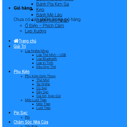
Bánh Pía Kim Sa
Giỏ hàng
Kẹo
Bánh Mè Láo
Chưa có sản phẩm trong giỏ hàng.
Bánh Hạnh Nhân
Ổ Điện – Phích Cắm
Lạp Xưởng
Trang chủ
Giải Trí
Loa Nghe Nhạc
Loa Thẻ Nhớ – USB
Loa Bluetooth
Loa Vi Tính
Đầu Đọc Thẻ
Phụ Kiện
Phụ Kiện Điện Thoại
Thẻ Nhớ
Tai Nghe
Củ Sạc
Dây Sạc
Giá Đỡ, Kẹp Giữ
Móc Lưới Treo
Móc Treo
Lưới Treo
Pin Sạc
Pin
Chăm Sóc Nhà Cửa
Tẩy Rửa