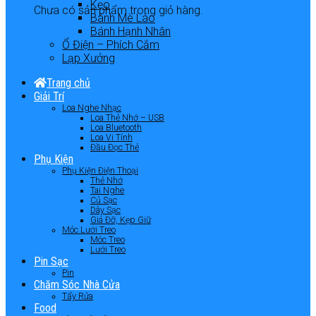
Kẹo
Chưa có sản phẩm trong giỏ hàng.
Bánh Mè Láo
Bánh Hạnh Nhân
Ổ Điện – Phích Cắm
Lạp Xưởng
Trang chủ
Giải Trí
Loa Nghe Nhạc
Loa Thẻ Nhớ – USB
Loa Bluetooth
Loa Vi Tính
Đầu Đọc Thẻ
Phụ Kiện
Phụ Kiện Điện Thoại
Thẻ Nhớ
Tai Nghe
Củ Sạc
Dây Sạc
Giá Đỡ, Kẹp Giữ
Móc Lưới Treo
Móc Treo
Lưới Treo
Pin Sạc
Pin
Chăm Sóc Nhà Cửa
Tẩy Rửa
Food