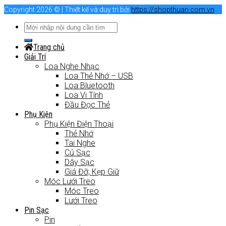
Copyright 2026 © | Thiết kế và duy trì bởi
https://shopthuan.com.vn
Trang chủ
Giải Trí
Loa Nghe Nhạc
Loa Thẻ Nhớ – USB
Loa Bluetooth
Loa Vi Tính
Đầu Đọc Thẻ
Phụ Kiện
Phụ Kiện Điện Thoại
Thẻ Nhớ
Tai Nghe
Củ Sạc
Dây Sạc
Giá Đỡ, Kẹp Giữ
Móc Lưới Treo
Móc Treo
Lưới Treo
Pin Sạc
Pin