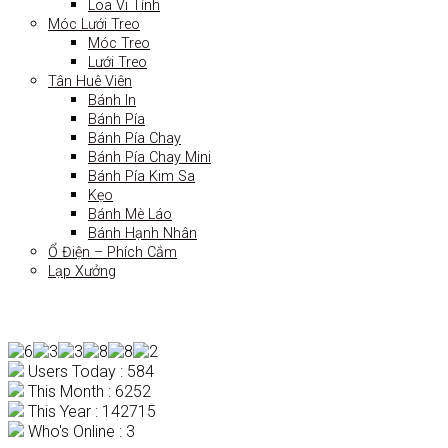
Loa Vi Tính
Móc Lưới Treo
Móc Treo
Lưới Treo
Tân Huê Viên
Bánh In
Bánh Pía
Bánh Pía Chay
Bánh Pía Chay Mini
Bánh Pía Kim Sa
Kẹo
Bánh Mè Láo
Bánh Hạnh Nhân
Ổ Điện – Phích Cắm
Lạp Xưởng
Users Today : 584
This Month : 6252
This Year : 142715
Who's Online : 3