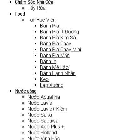
Chăm Sóc Nhà Cửa
Tẩy Rửa
Food
Tân Huê Viên
Bánh Pía
Bánh Pía Ít Đường
Bánh Pía Kim Sa
Bánh Pía Chay
Bánh Pía Chay Mini
Bánh Pía Mặn
Bánh In
Bánh Mè Láo
Bánh Hạnh Nhân
Kẹo
Lạp Xưởng
Nước uống
Nước Aquafina
Nước Lavie
Nước Lavie+ Kiềm
Nước Saka
Nước Sapuwa
Nước Ado Plus +
Nước Holland
Nước Vĩnh Hảo