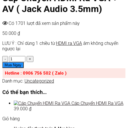
AV ( Jack Audio 3.5mm)
Có 1701 lượt đã xem sản phẩm này
50.000
₫
LƯU Ý : Chỉ dùng 1 chiều từ
HDMI ra VGA
âm không chuyển
ngược lại
Số
lượng
Mua Ngay
Hotline : 0906 756 502 ( Zalo )
Danh mục:
Uncategorized
Có thể bạn thích…
Cáp Chuyển HDMI Ra VGA
39.000
₫
Giỏ hàng