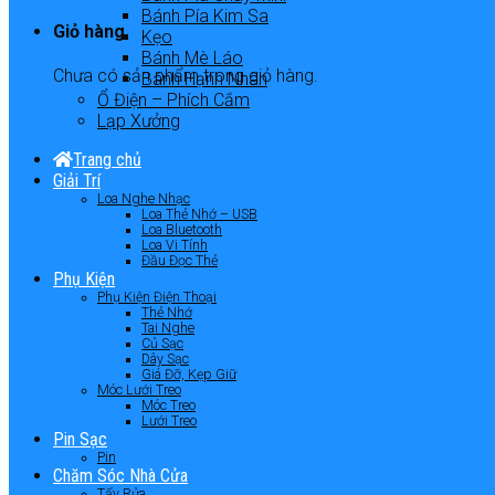
Bánh Pía Kim Sa
Giỏ hàng
Kẹo
Bánh Mè Láo
Chưa có sản phẩm trong giỏ hàng.
Bánh Hạnh Nhân
Ổ Điện – Phích Cắm
Lạp Xưởng
Trang chủ
Giải Trí
Loa Nghe Nhạc
Loa Thẻ Nhớ – USB
Loa Bluetooth
Loa Vi Tính
Đầu Đọc Thẻ
Phụ Kiện
Phụ Kiện Điện Thoại
Thẻ Nhớ
Tai Nghe
Củ Sạc
Dây Sạc
Giá Đỡ, Kẹp Giữ
Móc Lưới Treo
Móc Treo
Lưới Treo
Pin Sạc
Pin
Chăm Sóc Nhà Cửa
Tẩy Rửa