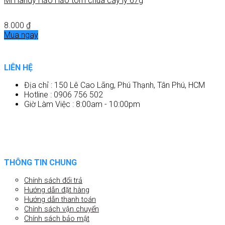
Mì Handy Hảo Hảo tôm chua cay ly 67g
8.000
₫
Mua ngay
LIÊN HỆ
Địa chỉ : 150 Lê Cao Lãng, Phú Thạnh, Tân Phú, HCM
Hotline : 0906 756 502
Giờ Làm Việc : 8:00am - 10:00pm
THÔNG TIN CHUNG
Chính sách đổi trả
Hướng dẫn đặt hàng
Hướng dẫn thanh toán
Chính sách vận chuyển
Chính sách bảo mật