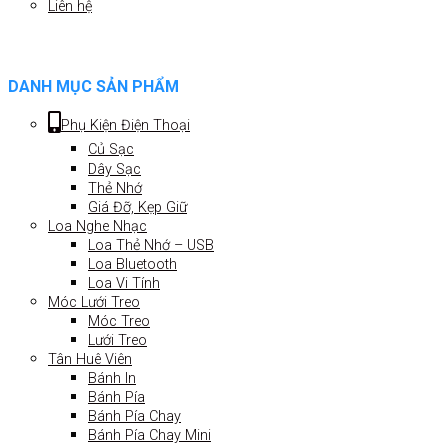
Liên hệ
DANH MỤC SẢN PHẨM
Phụ Kiện Điện Thoại
Củ Sạc
Dây Sạc
Thẻ Nhớ
Giá Đỡ, Kẹp Giữ
Loa Nghe Nhạc
Loa Thẻ Nhớ – USB
Loa Bluetooth
Loa Vi Tính
Móc Lưới Treo
Móc Treo
Lưới Treo
Tân Huê Viên
Bánh In
Bánh Pía
Bánh Pía Chay
Bánh Pía Chay Mini