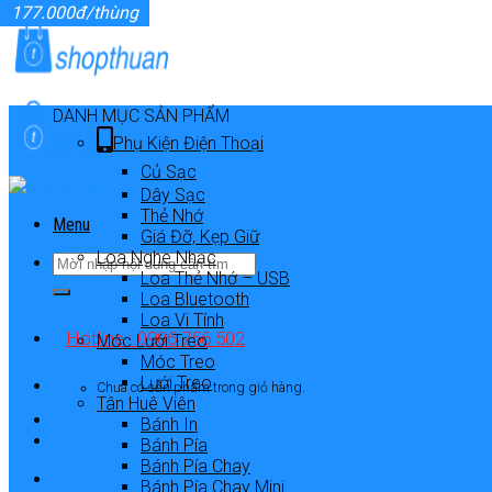
177.000đ/thùng
Skip
to
content
DANH MỤC SẢN PHẨM
Phụ Kiện Điện Thoại
Củ Sạc
Dây Sạc
Thẻ Nhớ
Menu
Giá Đỡ, Kẹp Giữ
Loa Nghe Nhạc
Loa Thẻ Nhớ – USB
Loa Bluetooth
Loa Vi Tính
Hotline : 0906 756 502
Móc Lưới Treo
Móc Treo
Lưới Treo
Chưa có sản phẩm trong giỏ hàng.
Tân Huê Viên
Bánh In
Bánh Pía
Bánh Pía Chay
Bánh Pía Chay Mini