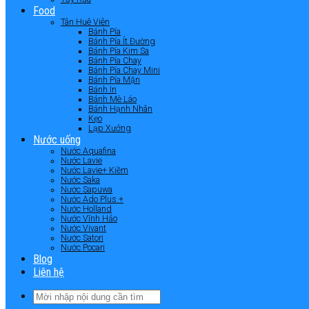
Food
Tân Huê Viên
Bánh Pía
Bánh Pía Ít Đường
Bánh Pía Kim Sa
Bánh Pía Chay
Bánh Pía Chay Mini
Bánh Pía Mặn
Bánh In
Bánh Mè Láo
Bánh Hạnh Nhân
Kẹo
Lạp Xưởng
Nước uống
Nước Aquafina
Nước Lavie
Nước Lavie+ Kiềm
Nước Saka
Nước Sapuwa
Nước Ado Plus +
Nước Holland
Nước Vĩnh Hảo
Nước Vivant
Nước Satori
Nước Pocari
Blog
Liên hệ